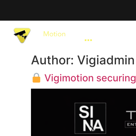
Home
Author:
Vigiadmin
Vigimotion securing