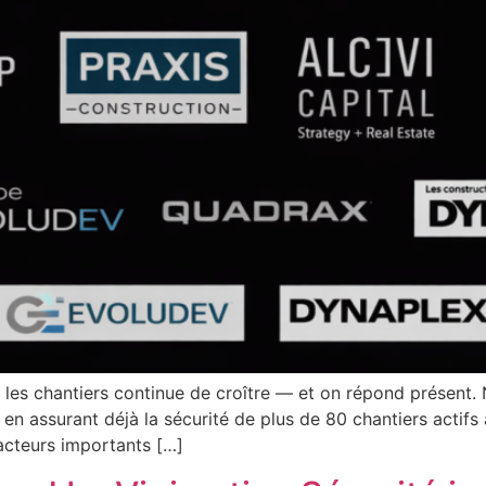
r les chantiers continue de croître — et on répond présen
 en assurant déjà la sécurité de plus de 80 chantiers acti
 acteurs importants […]