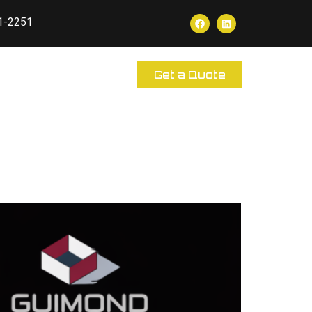
1-2251
Get a Quote
EN
s