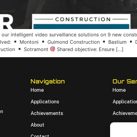
r intelligent video surveillance solutions on 9 new constru
olved:
Montoni
Guimond Construction
Bastium
D
ruction
Sotramont
Shared objective: Ensure […]
Navigation
Our Se
Home
Home
Applications
Applicatio
on
Achievements
Achievem
About
About
Contact
Contact