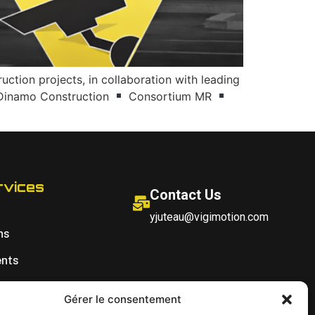
ction projects, in collaboration with leading
inamo Construction
Consortium MR
rvices
Contact Us
yjuteau@vigimotion.com
ns
ents
Gérer le consentement