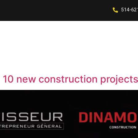
514-62
Applications
Achievements
About
Contact
 10 new construction project