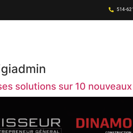
514-62
Applications
Réalisation
À Propos
Contact
igiadmin
ses solutions sur 10 nouveaux