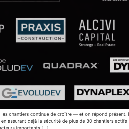
r les chantiers continue de croître — et on répond présen
 en assurant déjà la sécurité de plus de 80 chantiers acti
 acteurs importants […]