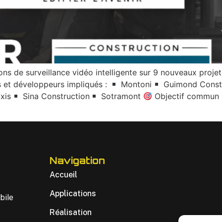
ons de surveillance vidéo intelligente sur 9 nouveaux proje
 et développeurs impliqués :
Montoni
Guimond Constr
xis
Sina Construction
Sotramont
Objectif commun :A
Navigation
Accueil
Applications
bile
Réalisation