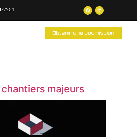
1-2251
Obtenir une soumission
 chantiers majeurs