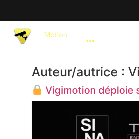
Accueil
EN
Auteur/autrice :
V
Vigimotion déploie 