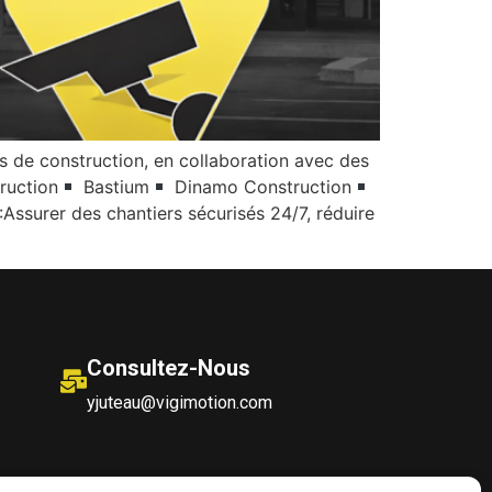
ts de construction, en collaboration avec des
uction
Bastium
Dinamo Construction
ssurer des chantiers sécurisés 24/7, réduire
Consultez-Nous
yjuteau@vigimotion.com