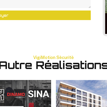
oyer
VigiMotion Sècuritè
Autre Réalisation