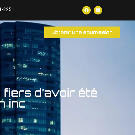
1-2251
Obtenir une soumission
iers d’avoir été
n inc