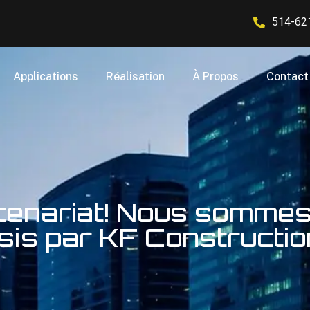
514-62
Applications
Réalisation
À Propos
Contact
enariat! Nous sommes f
sis par KF Constructio