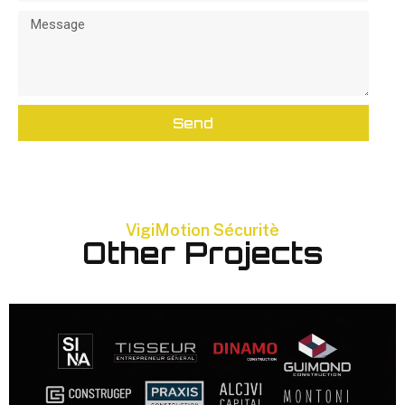
Send
VigiMotion Sécuritè
Other Projects