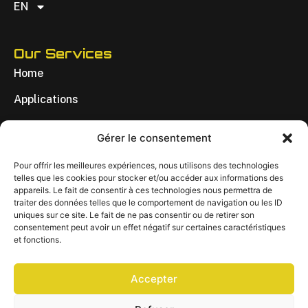
EN
Our Services
Home
Applications
Achievements
Gérer le consentement
About
Pour offrir les meilleures expériences, nous utilisons des technologies
Contact
telles que les cookies pour stocker et/ou accéder aux informations des
appareils. Le fait de consentir à ces technologies nous permettra de
EN
traiter des données telles que le comportement de navigation ou les ID
uniques sur ce site. Le fait de ne pas consentir ou de retirer son
consentement peut avoir un effet négatif sur certaines caractéristiques
et fonctions.
Contact Us
yjuteau@vigimotion.com
Accepter